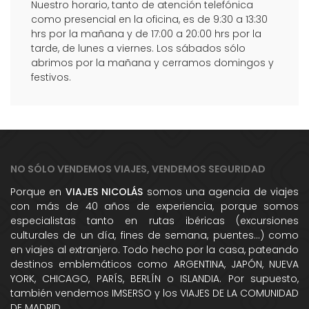
Nuestro horario, tanto de atención telefónica
como presencial en la oficina, es de 9:30 a 13:30
hrs por la mañana y de 17:00 a 20:00 hrs por la
tarde, de lunes a viernes. Los sábados sólo
abrimos por la mañana y cerramos domingos y
festivos.
NO SÓLO VENDEMOS VIAJES, VENDEMOS SEGURIDAD
Porque en
VIAJES NICOLÁS
somos una agencia de viajes
con más de 40 años de experiencia, porque somos
especialistas tanto en rutas ibéricas (excursiones
culturales de un día, fines de semana, puentes...) como
en viajes al extranjero. Todo hecho por la casa, pateando
destinos emblemáticos como ARGENTINA, JAPÓN, NUEVA
YORK, CHICAGO, PARÍS, BERLÍN o ISLANDIA. Por supuesto,
también vendemos IMSERSO y los VIAJES DE LA COMUNIDAD
DE MADRID.