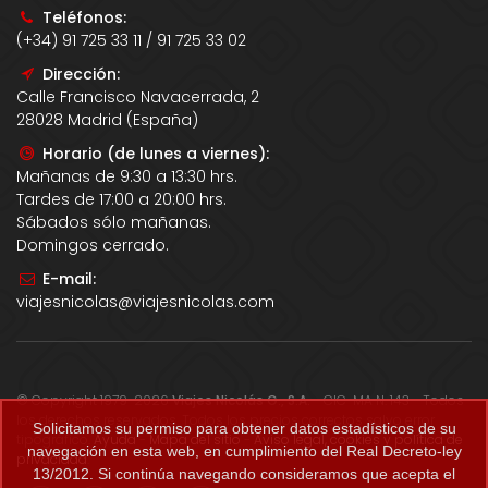
Teléfonos:
(+34) 91 725 33 11 / 91 725 33 02
Dirección:
Calle Francisco Navacerrada, 2
28028 Madrid (España)
Horario (de lunes a viernes):
Mañanas de 9:30 a 13:30 hrs.
Tardes de 17:00 a 20:00 hrs.
Sábados sólo mañanas.
Domingos cerrado.
E-mail:
viajesnicolas@viajesnicolas.com
© Copyright 1979-2026
Viajes Nicolás G., S.A.
- CIC-MA N. 143 - Todos
los derechos reservados. Todos los precios correctos salvo error
Solicitamos su permiso para obtener datos estadísticos de su
tipográfico.
Ayuda
-
Mapa del sitio
-
Aviso legal, cookies y política de
navegación en esta web, en cumplimiento del Real Decreto-ley
privacidad
.
13/2012. Si continúa navegando consideramos que acepta el