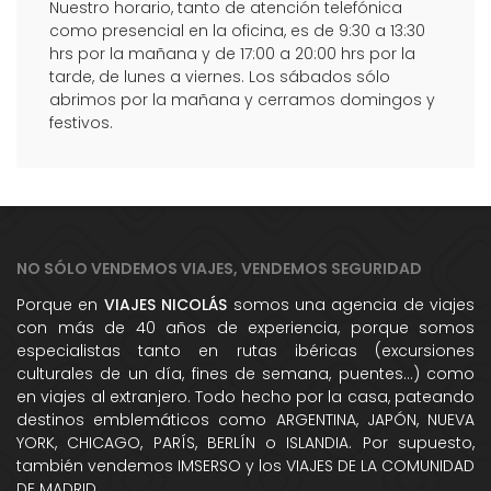
Nuestro horario, tanto de atención telefónica
como presencial en la oficina, es de 9:30 a 13:30
hrs por la mañana y de 17:00 a 20:00 hrs por la
tarde, de lunes a viernes. Los sábados sólo
abrimos por la mañana y cerramos domingos y
festivos.
NO SÓLO VENDEMOS VIAJES, VENDEMOS SEGURIDAD
Porque en
VIAJES NICOLÁS
somos una agencia de viajes
con más de 40 años de experiencia, porque somos
especialistas tanto en rutas ibéricas (excursiones
culturales de un día, fines de semana, puentes...) como
en viajes al extranjero. Todo hecho por la casa, pateando
destinos emblemáticos como ARGENTINA, JAPÓN, NUEVA
YORK, CHICAGO, PARÍS, BERLÍN o ISLANDIA. Por supuesto,
también vendemos IMSERSO y los VIAJES DE LA COMUNIDAD
DE MADRID.