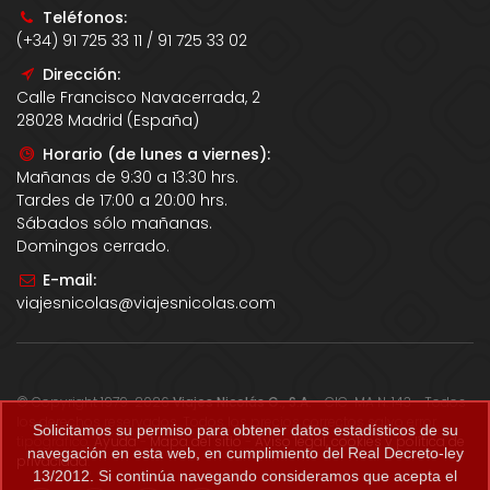
Teléfonos:
(+34) 91 725 33 11 / 91 725 33 02
Dirección:
Calle Francisco Navacerrada, 2
28028 Madrid (España)
Horario (de lunes a viernes):
Mañanas de 9:30 a 13:30 hrs.
Tardes de 17:00 a 20:00 hrs.
Sábados sólo mañanas.
Domingos cerrado.
E-mail:
viajesnicolas@viajesnicolas.com
© Copyright 1979-2026
Viajes Nicolás G., S.A.
- CIC-MA N. 143 - Todos
los derechos reservados. Todos los precios correctos salvo error
Solicitamos su permiso para obtener datos estadísticos de su
tipográfico.
Ayuda
-
Mapa del sitio
-
Aviso legal, cookies y política de
navegación en esta web, en cumplimiento del Real Decreto-ley
privacidad
.
13/2012. Si continúa navegando consideramos que acepta el