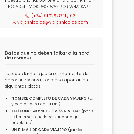
nuestra oficina, por teléfono o por e-mail.
NO ADMITIMOS RESERVAS POR WHATSAPP.
(+34) 91 725 33 11 / 02
viajesnicolas@viajesnicolas.com
Datos que no deben faltar a la hora
de reservar...
Le recordamos que en el momento de
hacer su reserva, tiene que aportar los
siguientes datos:
NOMBRE COMPLETO DE CADA VIAJERO
(tal
y como figura en su DNI)
TELÉFONO MÓVIL DE CADA VIAJERO
(por si
le tenemos que localizar por algún
problema)
UN E-MAIL DE CADA VIAJERO (por la