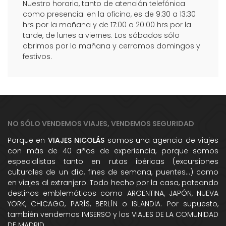
Nuestro horario, tanto de atención telefónica
como presencial en la oficina, es de 9:30 a 13:30
hrs por la mañana y de 17:00 a 20:00 hrs por la
tarde, de lunes a viernes. Los sábados sólo
abrimos por la mañana y cerramos domingos y
festivos.
NO SÓLO VENDEMOS VIAJES, VENDEMOS SEGURIDAD
Porque en
VIAJES NICOLÁS
somos una agencia de viajes
con más de 40 años de experiencia, porque somos
especialistas tanto en rutas ibéricas (excursiones
culturales de un día, fines de semana, puentes...) como
en viajes al extranjero. Todo hecho por la casa, pateando
destinos emblemáticos como ARGENTINA, JAPÓN, NUEVA
YORK, CHICAGO, PARÍS, BERLÍN o ISLANDIA. Por supuesto,
también vendemos IMSERSO y los VIAJES DE LA COMUNIDAD
DE MADRID.