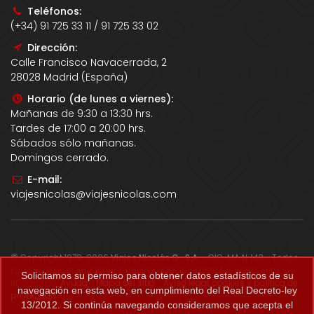
Teléfonos:
(+34) 91 725 33 11 / 91 725 33 02
Dirección:
Calle Francisco Navacerrada, 2
28028 Madrid (España)
Horario (de lunes a viernes):
Mañanas de 9:30 a 13:30 hrs.
Tardes de 17:00 a 20:00 hrs.
Sábados sólo mañanas.
Domingos cerrado.
E-mail:
viajesnicolas@viajesnicolas.com
© Copyright 1979-2026
Viajes Nicolás G., S.A.
- CIC-MA N. 143 - Todos
los derechos reservados. Todos los precios correctos salvo error
Solicitamos su permiso para obtener datos estadísticos de su
tipográfico.
Ayuda
-
Mapa del sitio
-
Aviso legal, cookies y política de
navegación en esta web, en cumplimiento del Real Decreto-ley
privacidad
.
13/2012. Si continúa navegando consideramos que acepta el