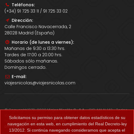
Teléfonos:
(+34) 91 725 33 11 / 91 725 33 02
Dirección:
Calle Francisco Navacerrada, 2
28028 Madrid (España)
Horario (de lunes a viernes):
Mañanas de 9:30 a 13:30 hrs.
Tardes de 17:00 a 20:00 hrs.
Sábados sólo mañanas.
Domingos cerrado.
E-mail:
viajesnicolas@viajesnicolas.com
© Copyright 1979-2026
Viajes Nicolás G., S.A.
- CIC-MA N. 143 - Todos
los derechos reservados. Todos los precios correctos salvo error
Solicitamos su permiso para obtener datos estadísticos de su
tipográfico.
Ayuda
-
Mapa del sitio
-
Aviso legal, cookies y política de
navegación en esta web, en cumplimiento del Real Decreto-ley
privacidad
.
13/2012. Si continúa navegando consideramos que acepta el