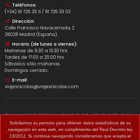
Teléfonos:
(+34) 91 725 33 11 / 91 725 33 02
Dirección:
Calle Francisco Navacerrada, 2
28028 Madrid (España)
Horario (de lunes a viernes):
Mañanas de 9:30 a 13:30 hrs.
Tardes de 17:00 a 20:00 hrs.
Sábados sólo mañanas.
Domingos cerrado.
E-mail:
viajesnicolas@viajesnicolas.com
© Copyright 1979-2026
Viajes Nicolás G., S.A.
- CIC-MA N. 143 - Todos
los derechos reservados. Todos los precios correctos salvo error
Solicitamos su permiso para obtener datos estadísticos de su
tipográfico.
Ayuda
-
Mapa del sitio
-
Aviso legal, cookies y política de
navegación en esta web, en cumplimiento del Real Decreto-ley
privacidad
.
13/2012. Si continúa navegando consideramos que acepta el