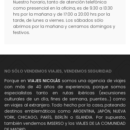
Nuestro horario, tanto de atención telefónica
como presencial en la oficina, es de 9:30 a 13:30
hrs por la mañana y de 17:00 a 20:00 hrs por la
tarde, de lunes a viernes. Los sábados sólo
abrimos por la mañana y cerramos domingos y
festivos.
NO SÓLO VENDEMOS VIAJES, VENDEMOS SEGURIDAD
Porque en
VIAJES NICOLÁS
somos una agencia de viajes
con más de 40 años de experiencia, porque somos
especialistas tanto en rutas ibéricas (excursiones
culturales de un día, fines de semana, puentes...) como
en viajes al extranjero. Todo hecho por la casa, pateando
destinos emblemáticos como ARGENTINA, JAPÓN, NUEVA
YORK, CHICAGO, PARÍS, BERLÍN o ISLANDIA. Por supuesto,
también vendemos IMSERSO y los VIAJES DE LA COMUNIDAD
DE MADRID.