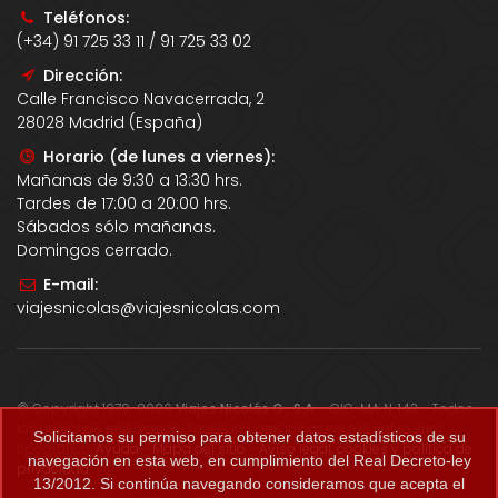
Teléfonos:
(+34) 91 725 33 11 / 91 725 33 02
Dirección:
Calle Francisco Navacerrada, 2
28028 Madrid (España)
Horario (de lunes a viernes):
Mañanas de 9:30 a 13:30 hrs.
Tardes de 17:00 a 20:00 hrs.
Sábados sólo mañanas.
Domingos cerrado.
E-mail:
viajesnicolas@viajesnicolas.com
© Copyright 1979-2026
Viajes Nicolás G., S.A.
- CIC-MA N. 143 - Todos
los derechos reservados. Todos los precios correctos salvo error
Solicitamos su permiso para obtener datos estadísticos de su
tipográfico.
Ayuda
-
Mapa del sitio
-
Aviso legal, cookies y política de
navegación en esta web, en cumplimiento del Real Decreto-ley
privacidad
.
13/2012. Si continúa navegando consideramos que acepta el