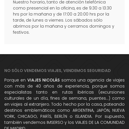
Nuestro horario, tanto de atención telefónica
como presencial en la oficina, es de 9:30 a 13:30
hrs por la mañana y de 17:00 a 20:00 hrs por la
tarde, de lunes a viernes. Los sábados sólo
abrimos por la mañana y cerramos domingos y
festivos.
NO SÓLO VENDEMOS VIAJES, VENDEMOS SEGURIDAD
Porque en
VIAJES NICOLÁS
somos una agencia de viajes
con más de 40 años de experiencia, porque somos
especialistas tanto en rutas ibéricas (excursiones
culturales de un día, fines de semana, puentes...) como
en viajes al extranjero. Todo hecho por la casa, pateando
destinos emblemáticos como ARGENTINA, JAPÓN, NUEVA
YORK, CHICAGO, PARÍS, BERLÍN o ISLANDIA. Por supuesto,
también vendemos IMSERSO y los VIAJES DE LA COMUNIDAD
DE MADRID.