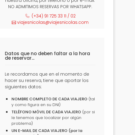
nuestra oficina, por teléfono o por e-mail.
NO ADMITIMOS RESERVAS POR WHATSAPP.
(+34) 91 725 33 11 / 02
viajesnicolas@viajesnicolas.com
Datos que no deben faltar a la hora
de reservar...
Le recordamos que en el momento de
hacer su reserva, tiene que aportar los
siguientes datos:
NOMBRE COMPLETO DE CADA VIAJERO
(tal
y como figura en su DNI)
TELÉFONO MÓVIL DE CADA VIAJERO
(por si
le tenemos que localizar por algún
problema)
UN E-MAIL DE CADA VIAJERO (por la