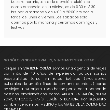
Nuestro horario, tanto de atención telefónica
como presencial en la oficina, es de 9:30 a 13:30
hrs por la mañana y de 17:00 a 20:00 hrs por la
tarde, de lunes a viernes. Los sábados sólo
abrimos por la mañana y cerramos domingos y
festivos.
NO SÓLO VENDEMOS VIAJES, VENDEMOS SEGURIDAD
Porque en
VIAJES NICOLÁS
somos una agencia de viajes
con más de 40 años de experiencia, porque somos
especialistas tanto en rutas ibéricas (excursiones
culturales de un día, fines de semana, puentes...) como
en viajes al extranjero. Todo hecho por la casa, pateando
destinos emblemáticos como ARGENTINA, JAPÓN, NUEVA
YORK, CHICAGO, PARÍS, BERLÍN o ISLANDIA. Por supuesto,
también vendemos IMSERSO y los VIAJES DE LA COMUNIDAD
DE MADRID.