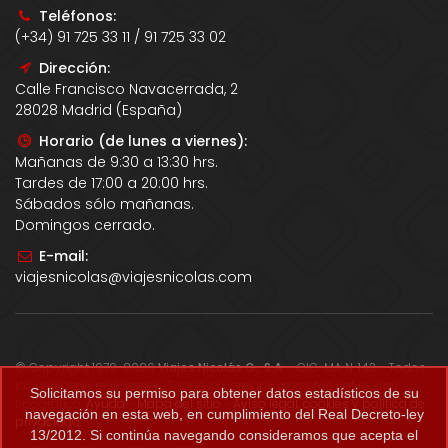
Teléfonos:
(+34) 91 725 33 11 / 91 725 33 02
Dirección:
Calle Francisco Navacerrada, 2
28028 Madrid (España)
Horario (de lunes a viernes):
Mañanas de 9:30 a 13:30 hrs.
Tardes de 17:00 a 20:00 hrs.
Sábados sólo mañanas.
Domingos cerrado.
E-mail:
viajesnicolas@viajesnicolas.com
© Copyright 1979-2026
Viajes Nicolás G., S.A.
- CIC-MA N. 143 - Todos
los derechos reservados. Todos los precios correctos salvo error
Solicitamos su permiso para obtener datos estadísticos de su
tipográfico.
Ayuda
-
Mapa del sitio
-
Aviso legal, cookies y política de
navegación en esta web, en cumplimiento del Real Decreto-ley
privacidad
.
13/2012. Si continúa navegando consideramos que acepta el