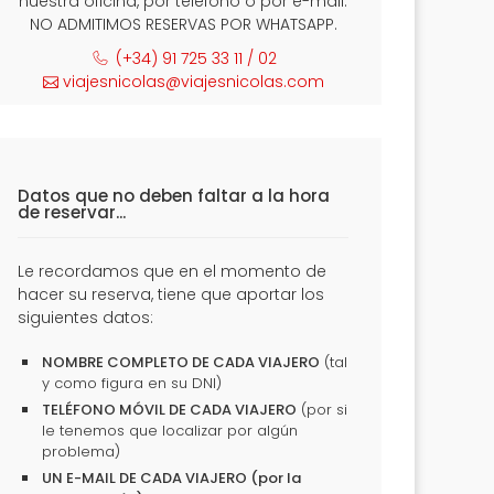
nuestra oficina, por teléfono o por e-mail.
NO ADMITIMOS RESERVAS POR WHATSAPP.
(+34) 91 725 33 11 / 02
viajesnicolas@viajesnicolas.com
Datos que no deben faltar a la hora
de reservar...
Le recordamos que en el momento de
hacer su reserva, tiene que aportar los
siguientes datos:
NOMBRE COMPLETO DE CADA VIAJERO
(tal
y como figura en su DNI)
TELÉFONO MÓVIL DE CADA VIAJERO
(por si
le tenemos que localizar por algún
problema)
UN E-MAIL DE CADA VIAJERO (por la