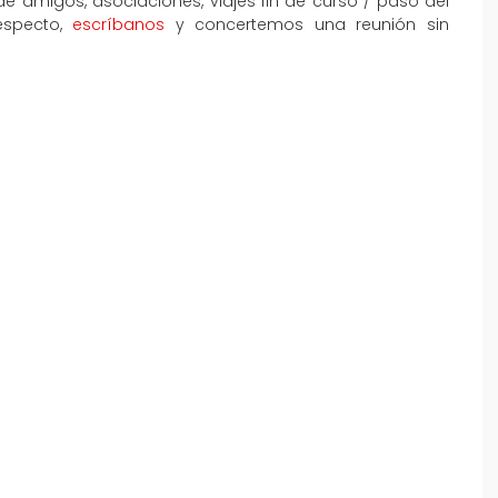
amigos, asociaciones, viajes fin de curso / paso del
especto,
escríbanos
y concertemos una reunión sin