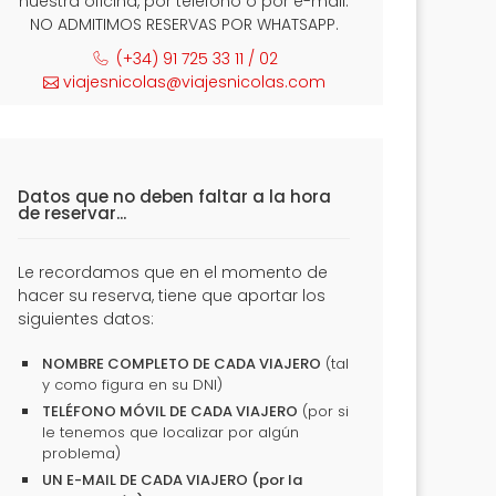
nuestra oficina, por teléfono o por e-mail.
NO ADMITIMOS RESERVAS POR WHATSAPP.
(+34) 91 725 33 11 / 02
viajesnicolas@viajesnicolas.com
Datos que no deben faltar a la hora
de reservar...
Le recordamos que en el momento de
hacer su reserva, tiene que aportar los
siguientes datos:
NOMBRE COMPLETO DE CADA VIAJERO
(tal
y como figura en su DNI)
TELÉFONO MÓVIL DE CADA VIAJERO
(por si
le tenemos que localizar por algún
problema)
UN E-MAIL DE CADA VIAJERO (por la