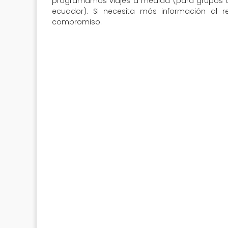
programamos viajes a medida (para grupos de 
ecuador). Si necesita más información al r
compromiso.