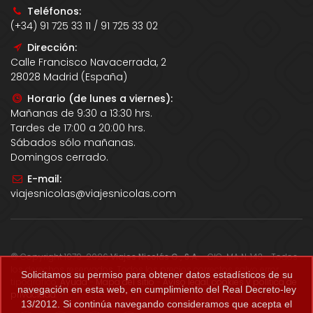
Teléfonos:
(+34) 91 725 33 11 / 91 725 33 02
Dirección:
Calle Francisco Navacerrada, 2
28028 Madrid (España)
Horario (de lunes a viernes):
Mañanas de 9:30 a 13:30 hrs.
Tardes de 17:00 a 20:00 hrs.
Sábados sólo mañanas.
Domingos cerrado.
E-mail:
viajesnicolas@viajesnicolas.com
© Copyright 1979-2026
Viajes Nicolás G., S.A.
- CIC-MA N. 143 - Todos
los derechos reservados. Todos los precios correctos salvo error
Solicitamos su permiso para obtener datos estadísticos de su
tipográfico.
Ayuda
-
Mapa del sitio
-
Aviso legal, cookies y política de
navegación en esta web, en cumplimiento del Real Decreto-ley
privacidad
.
13/2012. Si continúa navegando consideramos que acepta el