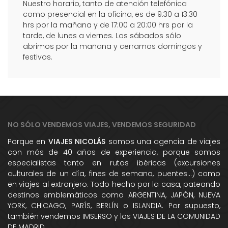
Nuestro horario, tanto de atención telefónica
como presencial en la oficina, es de 9:30 a 13:30
hrs por la mañana y de 17:00 a 20:00 hrs por la
tarde, de lunes a viernes. Los sábados sólo
abrimos por la mañana y cerramos domingos y
festivos.
NO SÓLO VENDEMOS VIAJES, VENDEMOS SEGURIDAD
Porque en
VIAJES NICOLÁS
somos una agencia de viajes
con más de 40 años de experiencia, porque somos
especialistas tanto en rutas ibéricas (excursiones
culturales de un día, fines de semana, puentes...) como
en viajes al extranjero. Todo hecho por la casa, pateando
destinos emblemáticos como ARGENTINA, JAPÓN, NUEVA
YORK, CHICAGO, PARÍS, BERLÍN o ISLANDIA. Por supuesto,
también vendemos IMSERSO y los VIAJES DE LA COMUNIDAD
DE MADRID.