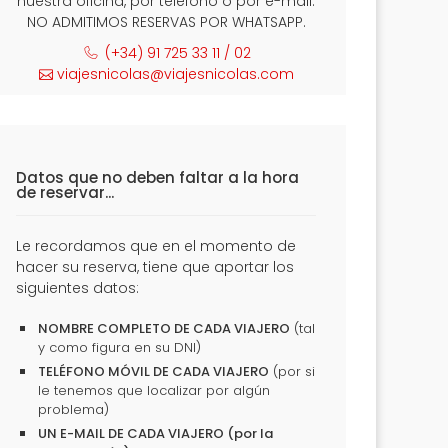
nuestra oficina, por teléfono o por e-mail.
NO ADMITIMOS RESERVAS POR WHATSAPP.
(+34) 91 725 33 11 / 02
viajesnicolas@viajesnicolas.com
Datos que no deben faltar a la hora
de reservar...
Le recordamos que en el momento de
hacer su reserva, tiene que aportar los
siguientes datos:
NOMBRE COMPLETO DE CADA VIAJERO
(tal
y como figura en su DNI)
TELÉFONO MÓVIL DE CADA VIAJERO
(por si
le tenemos que localizar por algún
problema)
UN E-MAIL DE CADA VIAJERO (por la