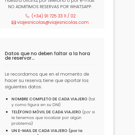
nuestra oficina, por teléfono o por e-mail.
NO ADMITIMOS RESERVAS POR WHATSAPP.
(+34) 91 725 33 11 / 02
viajesnicolas@viajesnicolas.com
Datos que no deben faltar a la hora
de reservar...
Le recordamos que en el momento de
hacer su reserva, tiene que aportar los
siguientes datos:
NOMBRE COMPLETO DE CADA VIAJERO
(tal
y como figura en su DNI)
TELÉFONO MÓVIL DE CADA VIAJERO
(por si
le tenemos que localizar por algún
problema)
UN E-MAIL DE CADA VIAJERO (por la