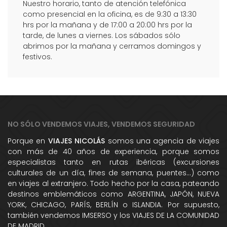
Nuestro horario, tanto de atención telefónica
como presencial en la oficina, es de 9:30 a 13:30
hrs por la mañana y de 17:00 a 20:00 hrs por la
tarde, de lunes a viernes. Los sábados sólo
abrimos por la mañana y cerramos domingos y
festivos.
NO SÓLO VENDEMOS VIAJES, VENDEMOS SEGURIDAD
Porque en
VIAJES NICOLÁS
somos una agencia de viajes
con más de 40 años de experiencia, porque somos
especialistas tanto en rutas ibéricas (excursiones
culturales de un día, fines de semana, puentes...) como
en viajes al extranjero. Todo hecho por la casa, pateando
destinos emblemáticos como ARGENTINA, JAPÓN, NUEVA
YORK, CHICAGO, PARÍS, BERLÍN o ISLANDIA. Por supuesto,
también vendemos IMSERSO y los VIAJES DE LA COMUNIDAD
DE MADRID.