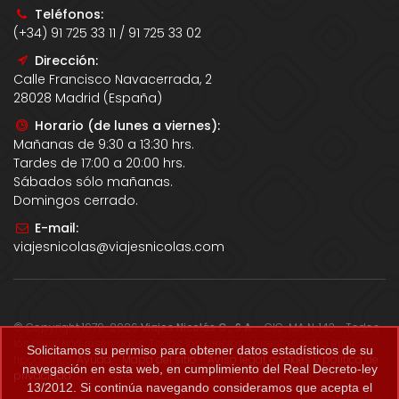
Teléfonos:
(+34) 91 725 33 11 / 91 725 33 02
Dirección:
Calle Francisco Navacerrada, 2
28028 Madrid (España)
Horario (de lunes a viernes):
Mañanas de 9:30 a 13:30 hrs.
Tardes de 17:00 a 20:00 hrs.
Sábados sólo mañanas.
Domingos cerrado.
E-mail:
viajesnicolas@viajesnicolas.com
© Copyright 1979-2026
Viajes Nicolás G., S.A.
- CIC-MA N. 143 - Todos
los derechos reservados. Todos los precios correctos salvo error
Solicitamos su permiso para obtener datos estadísticos de su
tipográfico.
Ayuda
-
Mapa del sitio
-
Aviso legal, cookies y política de
navegación en esta web, en cumplimiento del Real Decreto-ley
privacidad
.
13/2012. Si continúa navegando consideramos que acepta el