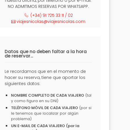
nuestra oficina, por teléfono o por e-mail.
NO ADMITIMOS RESERVAS POR WHATSAPP.
(+34) 91 725 33 11 / 02
viajesnicolas@viajesnicolas.com
Datos que no deben faltar a la hora
de reservar...
Le recordamos que en el momento de
hacer su reserva, tiene que aportar los
siguientes datos:
NOMBRE COMPLETO DE CADA VIAJERO
(tal
y como figura en su DNI)
TELÉFONO MÓVIL DE CADA VIAJERO
(por si
le tenemos que localizar por algún
problema)
UN E-MAIL DE CADA VIAJERO (por la