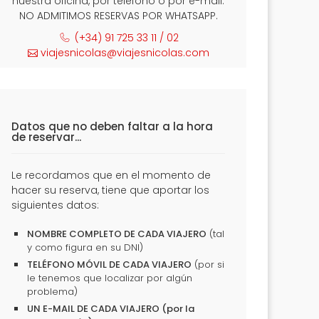
nuestra oficina, por teléfono o por e-mail.
NO ADMITIMOS RESERVAS POR WHATSAPP.
(+34) 91 725 33 11 / 02
viajesnicolas@viajesnicolas.com
Datos que no deben faltar a la hora
de reservar...
Le recordamos que en el momento de
hacer su reserva, tiene que aportar los
siguientes datos:
NOMBRE COMPLETO DE CADA VIAJERO
(tal
y como figura en su DNI)
TELÉFONO MÓVIL DE CADA VIAJERO
(por si
le tenemos que localizar por algún
problema)
UN E-MAIL DE CADA VIAJERO (por la